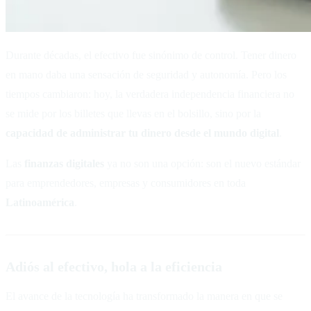
Durante décadas, el efectivo fue sinónimo de control. Tener dinero
en mano daba una sensación de seguridad y autonomía. Pero los
tiempos cambiaron: hoy, la verdadera independencia financiera no
se mide por los billetes que llevas en el bolsillo, sino por la
capacidad de administrar tu dinero desde el mundo digital
.
Las
finanzas digitales
ya no son una opción: son el nuevo estándar
para emprendedores, empresas y consumidores en toda
Latinoamérica
.
Adiós al efectivo, hola a la eficiencia
El avance de la tecnología ha transformado la manera en que se