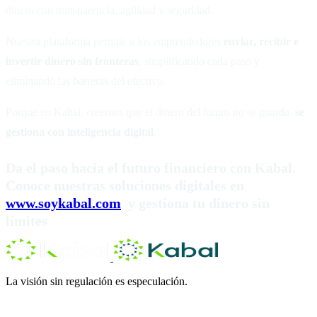
dinero con transparencia, agilidad y seguridad.
Nuestra plataforma permite a los emprendedores
enviar, recibir e
invertir dinero sin fronteras
, simplificando cada paso y
eliminando las barreras del efectivo.
Porque en Kabal, creemos que el dinero del futuro no se guarda,
se
gestiona con inteligencia digital
.
Da el paso hacia el futuro financiero con Kabal.
Conoce nuestras soluciones digitales en
www.soykabal.com
y gestiona tu dinero sin
límites
La visión sin regulación es especulación.